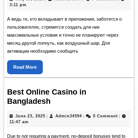
казино
16,
3:11 pm
России
2025
А ведь те, кто вкладывает в приложения, заботятся о
и
пользователях, стремятся создать для них
Европы,
максимальные условия и точно не планируют через
рейтинг
месяц-другой лопнуть, как воздушный шар. Для
лицензионных
активации необходимо сообщить
интернет-
казино
Read
Read More
More
Best Online Casino in
Best
Bangladesh
Online
June
Admin34594
June 23, 2025
Admin34594
0 Comment
|
|
|
Casino
23,
11:47 am
in
2025
Due to not requiring a payment, no-deposit bonuses tend to
Bangladesh