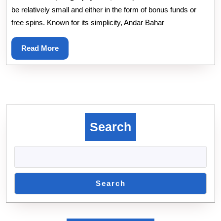
be relatively small and either in the form of bonus funds or
free spins. Known for its simplicity, Andar Bahar
Read
Read More
More
Search
Search