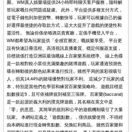
圍。 WM真人娛樂場提供24小時即時聊天客戶服務，隨時解
上
答玩家嘅任何問題或疑慮。 此外，平台提供多種支付方式，
百
從電子錢包到加密貨幣、轉數快等，玩家可以根據自己的偏
家
好選擇最便捷的存取款方式，這大大提升了遊戲的便捷性和
樂
靈活性。 無論你係坐喺酒店貴賓廳，定係手機登入平台，
WM都希望為玩家提供「全感官層次」嘅娛樂享受。 平台更
賭
設有快速註冊流程、高清視訊直播畫質、穩定伺服器支援，
博
目標就係打造亞洲區最強嘅線上百家樂系統標準。 線上色碟
平
是一款相對較小眾但充滿樂趣的賭博遊戲，玩家通過預測色
台
碟在轉動後的顏色結果來進行投注。雖然平局的派彩很吸引
評
人，但其14.44%的賭場優勢對玩家不利。 這減少了玩家的成
測
本，特別是當他們在學習和練習百家樂策略時。 遊戲目標是
點數接近9，且可依補牌規則補至三張牌。 百家樂(baccarat)
與
是一款起源於義大利的撲克牌遊戲，其名稱在英文中是
推
「零」的意思。 其簡單的規則和公平的遊戲機制吸引了大量
薦
玩家。 本網站定義之「遊戲點數」，僅供娛樂使用，不得經
由本網站進行現金轉售點數、兌換紅利商品。 雖然百家樂和