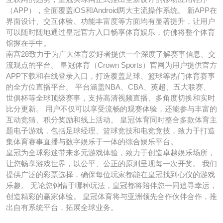
（APP），全面覆盖iOS和Android两大主流操作系统。 新APP在
界面设计、交互体验、功能丰富度等方面均有显著提升，让用户
可以随时随地通过皇冠官方入口畅享体育娱乐，仿佛将整个体育
馆握在手中。
南宫28致力于为广大体育爱好者提供一个深度了解赛事信息、交
流观点的平台。 皇冠体育（Crown Sports）官网为用户提供官方
APP下载和在线登录入口，打造覆盖足球、篮球等热门体育赛事
的全方位直播平台。 平台涵盖NBA、CBA、英超、五大联赛、
世俱杯等全球顶级赛事，支持高清视频直播、多角度切换和实时
比分更新。 用户不仅可以享受流畅的观赛体验，还能参与丰富的
互动竞猜、积分奖励和线上活动。 皇冠体育同时整合多款体育主
题电子游戏，包括足球经理、篮球竞技和电竞竞技，致力于打造
集体育赛事直播与数字娱乐于一体的综合娱乐平台。
皇冠为全球彩迷带来多元游戏体验，致力于创造卓越娱乐场所，
让您畅享游戏世界，以公平、公正的原则呈现每一次开奖。 我们
提供广泛的彩票选择，确保每位玩家都能在皇冠找到心仪的游戏
乐趣。 无论您钟情于哪种玩法，皇冠都将陪伴您一同追寻幸运，
创造精彩的赢家体验。 皇冠体育将与亚洲领先合作伙伴合作，推
出自有系统平台，拓展全球业务。