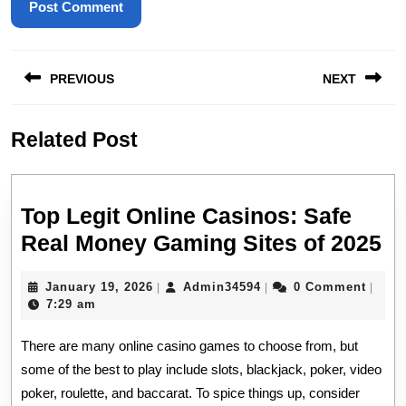
Post
PREVIOUS
NEXT
navigation
Previous
Next
Related Post
post:
post:
Top Legit Online Casinos: Safe
T
Real Money Gaming Sites of 2025
Le
January
Admin34594
January 19, 2026
Admin34594
0 Comment
|
|
|
On
19,
7:29 am
Ca
2026
There are many online casino games to choose from, but
Sa
some of the best to play include slots, blackjack, poker, video
Re
poker, roulette, and baccarat. To spice things up, consider
M