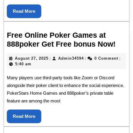
G
Read
Read More
Si
More
of
Free Online Poker Games at
20
Free
888poker Get Free bonus Now!
Onli
August
Admin34594
August 27, 2025
Admin34594
0 Comment
|
|
|
Poke
27,
5:40 am
Gam
2025
Many players use third-party tools like Zoom or Discord
at
alongside their poker client to enhance the social experience.
888p
PokerStars Home Games and 888poker’s private table
Get
feature are among the most
Free
bonu
Read
Read More
Now!
More