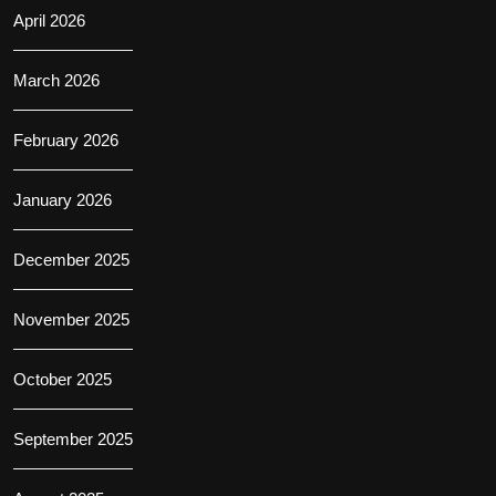
April 2026
March 2026
February 2026
January 2026
December 2025
November 2025
October 2025
September 2025