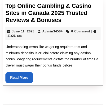
Top Online Gambling & Casino
Sites in Canada 2025 Trusted
Top
Reviews & Bonuses
Online
June
Admin34594
June 11, 2026
Admin34594
0 Comment
|
|
|
Gambling
11,
11:26 am
&
2026
Understanding terms like wagering requirements and
Casino
minimum deposits is crucial before claiming any casino
Sites
bonus. Wagering requirements dictate the number of times a
in
player must wager their bonus funds before
Canada
2025
Read
Read More
Trusted
More
Reviews
&
Bonuses