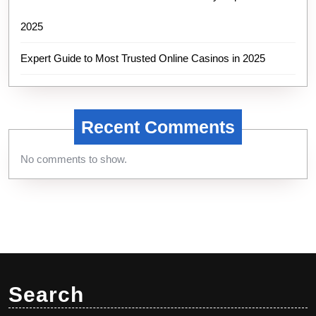
2025
Expert Guide to Most Trusted Online Casinos in 2025
Recent Comments
No comments to show.
Search