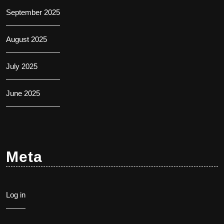
September 2025
August 2025
July 2025
June 2025
Meta
Log in