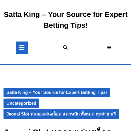
Skip
to
Satta King – Your Source for Expert
content
Skip
Betting Tips!
to
content
Open
Button
Satta King – Your Source for Expert Betting Tips!
Uncategorized
Jaonai Slot ทดลองเล่นสล็อต แตกหนัก ทั้งหมด ทุกค่าย ฟรี