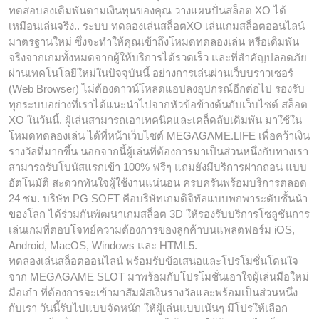
ทดสอบลงเดิมพันตามเงินทุนของคุณ วางแผนปั่นสล็อต XO ได้
เหมือนเล่นจริง.. ระบบ ทดลองเล่นสล็อตXO เล่นเกมสล็อตออนไลน์
มาตรฐานใหม่ ซึ่งจะทำให้คุณเข้าถึงโหมดทดลองเล่น หรือเดิมพัน
จริงจากเกมทั้งหมดจากผู้ให้บริการได้รวดเร็ว และที่สำคัญปลอดภัย
ผ่านเทคโนโลยีใหม่ในปัจจุบันนี้ อย่างการเล่นผ่านเว็บบราวเซอร์
(Web Browser) ไม่ต้องดาวน์โหลดแอปลงอุปกรณ์อีกต่อไป รองรับ
ทุกระบบอย่างที่เราได้แนะนำไปจากหัวข้อข้างต้นกับเว็บไซต์ สล็อต
XO ในวันนี้. ผู้เล่นสามารถเอาเทคนิคและเคล็ดลับเดิมพัน มาใช้ใน
โหมดทดลองเล่น ได้ที่หน้าเว็บไซต์ MEGAGAME.LIFE เพื่อคว้าเงิน
รางวัลที่มากขึ้น นอกจากนี้ผู้เล่นที่ต้องการมาเป็นส่วนหนึ่งกับทางเรา
สามารถรับโบนัสแรกเข้า 100% ฟรีๆ แถมยังมีบริการฝากถอน แบบ
อัตโนมัติ สะดวกทันใจผู้ใช้งานแน่นอน ครบครันพร้อมบริการตลอด
24 ชม. บริษัท PG SOFT คือบริษัทเกมดิจิทัลแบบพกพาระดับชั้นนำ
ของโลก ได้ร่วมกันพัฒนาเกมสล็อต 3D ให้รองรับบริการโซลูชันการ
เล่นเกมที่ตอบโจทย์ความต้องการของลูกค้าบนแพลตฟอร์ม iOS,
Android, MacOS, Windows และ HTML5.
ทดลองเล่นสล็อตออนไลน์ พร้อมรับข้อเสนอและโปรโมชั่นโดนใจ
จาก MEGAGAME SLOT มาพร้อมกับโปรโมชั่นเอาใจผู้เล่นมือใหม่
มือเก๋า ที่ต้องการจะเข้ามาสัมผัสเงินรางวัลและพร้อมเป็นส่วนหนึ่ง
กับเรา วันนี้รับไปแบบจัดหนัก ให้ผู้เล่นแบบเน้นๆ มีโปรให้เลือก