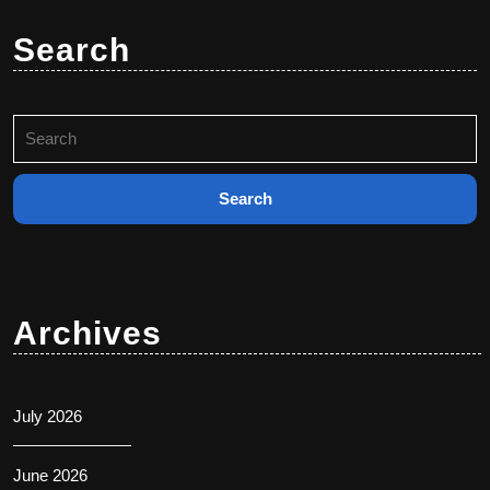
Search
Search
for:
Archives
July 2026
June 2026