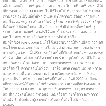
ทะเบียนก่อน เพียงคลิกเข้าเว็บไซต์ของเรา แล้วเปิดหน้าทดลองเล่น
สล็อต และเลือกเกมที่คุณอยากทดลองเล่น กับเกมที่คุณชื่นชอบ มีให้
เลือกทุกแนว กว่า 1,000 เกม ไม่มีที่ไหนให้ได้มากกว่าเว็บไซต์ของ
เราแล้ว และนี่เป็นอีกวิธีหาเงินและกำไรจากเกมสล็อต หากคุณหา
เกมที่ชอบและถูกใจได้แล้ว ให้เข้าสู่โหมดเล่นจริงจัง จะยิ่งทำให้คุณ
ยิ่งโชคดี ได้เงินเป็นกอบเป็นกำ อย่ารอช้า!! ทำการล็อคอินเข้าสู่
ระบบ และฝากเงินเข้ามาเล่นได้เลย. ขั้นตอนการฝากถอนสล็อต
ออนไลน์ค่าย ซุปเปอร์สล็อต สามารถทำได้ 3 วิธี 1.
สมาชิกของ pg-slot.com มั่นใจได้เลยว่าอุปกรณ์ที่ท่านมีสามารถเล่น
เกมได้อย่างแน่นอน หมดห่วงเรื่องเกมค้าง เกมกระตุก เกมเด้งออก
เพราะปัญหาเหล่านี้ได้รับการแก้ไขเป็นที่เรียบร้อยแล้ว ท่านสามารถ
เข้าร่วมเล่นเกมได้อย่างไร้ความกังวน ร่วมสนุกไปกับเรา พีจีสล็อต
เกมสล็อตออนไลน์เต็มรูปแบบ เล่นฟรีมากกว่า 100 เกม พร้อม
เครดิตฟรีไม่จำกัด เล่นได้ทั้งวัน. เอาใจเหล่าสาวกเกมเดิมพันที่กำลัง
มองหาความตื่นเต้นและความท้าทายในการหาเงิน. ค่าย Mega
game เป็นอีกหนึ่งค่ายเกมเดิมพันที่เปิดตัวมาในปี 2022 เรามีเกม
สล็อตออนไลน์ให้ทุกคน ได้เข้ามาทดลองเล่นเกมสล็อตในโหมดเด
โม่มากกว่า 1,000 เกม และสูตรทำเงินมากกว่า 100 สูตร จากค่าย
เกมชั้นนำระดับโลก มาพร้อมธีมเกมสล็อตที่เรียกได้ว่า ฉีกทุกการ
เดิมพัน รับประกันว่าผู้เล่นจะต้องตื่นตา ตื่นใจ ไม่ผิดหวังอย่าง
แน่นอน.