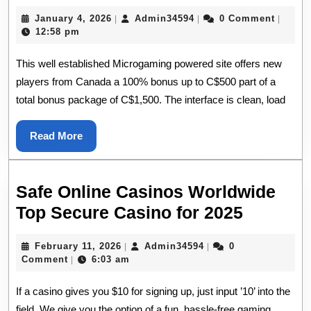
Online
January
Admin34594
January 4, 2026
Admin34594
0 Comment
|
|
|
Casinos
4,
12:58 pm
2025
2026
This well established Microgaming powered site offers new
Best
players from Canada a 100% bonus up to C$500 part of a
Australia
total bonus package of C$1,500. The interface is clean, load
Casinos
CC
Read
Read More
More
Safe Online Casinos Worldwide ️
Safe
Top Secure Casino for 2025
Online
February
Admin34594
February 11, 2026
Admin34594
0
|
|
Casinos
11,
Comment
6:03 am
|
Worldwi
2026
If a casino gives you $10 for signing up, just input ’10’ into the
field. We give you the option of a fun, hassle-free gaming