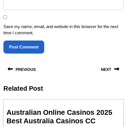
Save my name, email, and website in this browser for the next
time I comment.
Post
PREVIOUS
NEXT
navigation
Previous
Next
Related Post
post:
post:
Australian Online Casinos 2025
Australia
Best Australia Casinos CC