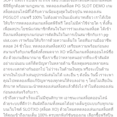
SOFT และเราเป็นเจ้าแรกเจ้าเดียวในเอเชียที่ได้ถือครองเกมสล็อต
พีจีที่ถูกต้องตามกฎหมาย. ทดลองเล่นสล็อต PG SLOT DEMO เกม
สล็อตออนไลน์ที่ได้รับความนิยมสูงสุดในปัจจุบัน ทดลองเล่น
PGSLOT เกมฟรี 100% ไม่ต้องฝากเงินแม้แต่บาทเดียว เราได้เปิด
ให้บริการทดลองเล่นเกมสล็อตพีจีฟรี โดยไม่มีค่าใช้จ่ายใด ๆ ทั้งสิ้น
เพื่อผลประโยชน์แก่สมาชิกที่สนใจในการร่วมเล่นเกมสล็อต ได้เข้า
ถึงเกมสล็อตทุกเกมก่อนการตัดสินใจในการเป็นสมาชิกกับเรา pg-
slot.com เราพร้อมให้บริการด้วยความเต็มใจ โดยทีมงานมืออาชีพ
ตลอด 24 ชั่วโมง. ทดลองเล่นสล็อตXO เตรียมความพร้อมก่อนลง
สนามจริงกับเกมชื่อดังทั้งหมดจาก XO หนึ่งในเกมสล็อตออนไลน์ชื่อ
ดัง ด้วยเกมฮิตมากมาย ซึ่งเราเชื่อว่าหลายคนอย่ากที่จะเข้าสัมผัส
อย่างแน่นอน แต่ก็ติดปัญหาในหลายด้าน ซึ่งเหตุผลของหลายคน
อาจจะแตกต่างกันออกไป ไม่ว่าจะในด้านเงินทุน หรือจะเป็นด้าน
ฝากเงินไปแล้วเล่นอุปกรณ์เล่นไม่ได้ และอื่น ๆ ดังนั้น วันนี้ เราจะพา
คุณไปทดลองเพื่อแก้ปัญหาของทุกคนให้จบลงง่าย ๆ โดยไม่เสียเงิน
สักบาท พร้อมแนะนำทดลองเล่นสล็อตแล้วดียังไง ทำไมต้องลองเล่น
ก่อนลงเล่นจริงกับเรา.
เข้าถึงความสำเร็จแม้ไม่มีทุนสักบาท เอาชนะเกมสล็อตออนไลน์
ด้วยระบบที่ดีกว่า สัมผัสถึงเกมทั้งหมดได้อย่างเต็มรูปแบบกับทุกเกม
บนเว็บไซต์ SLOTXO (สล็อต XO) ด้วยโหมดทดลองเล่นเกมสล็อตที่
ให้คุณเข้าถึงเกมเต็ม 100% ครบทุกฟังก์ชันของเกม เลือกซื้อฟรีสปิน