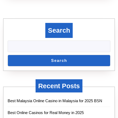
Search
Search
Recent Posts
Best Malaysia Online Casino in Malaysia for 2025 BSN
Best Online Casinos for Real Money in 2025