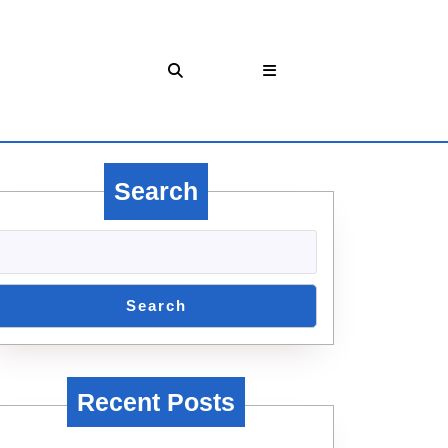
Search
Search
Recent Posts