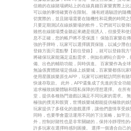
信賴的在線賭場網站上的在線真錢百家樂實際上比
可以做的事情確實存在限制。 擁有經過驗證的隨
切實際的，並且賭場需要在隨機性和花費的時間之
只要定期測試在線娛樂場的軟件，它們就可以發揮
雖然在線賭場獎金聽起來總是很誘人，但接受和使
息不正確，您的帳戶將不受保護！ 保險百家樂在
強的手牌時，玩家可以選擇購買保險，以減少潛在
登錄方面只需點擊【前往登錄】，就可以登錄我方
將確保玩家能滿足這點需求，例如在網站介面中，
備、出色的輔助功能，與時俱進。 百家樂作為全
無論係實體賭場定係線上娛樂城，百家樂都係玩家
使用星匯娛樂原生APP，玩家可以輕鬆訪問所有
快速存取款。 此外，APP還集成了先進的安全功
追求極致娛樂體驗和隱私保障的理想選擇。 在所
堂，提供各種熱門遊戲以滿足不同玩家的需求。 
極強的撲克和骰寶，世博娛樂城都能提供極致的娛樂體
玩家提供了多樣化的遊戲選擇，讓他們盡情享受娛
同時，也要學會靈活運用不同的下注策略，如平注
外，控制好賭性也是非常關鍵的，保持冷靜理性的
許多玩家在選擇時感到困擾。 選擇一個適合自己