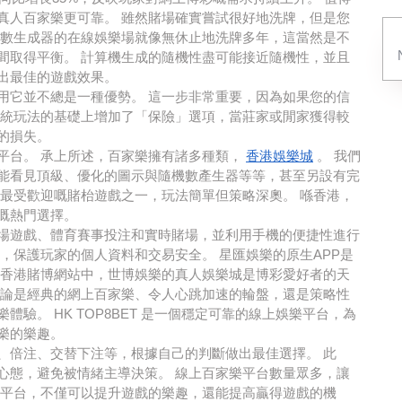
真人百家樂更可靠。 雖然賭場確實嘗試很好地洗牌，但是您
機數生成器的在線娛樂場就像無休止地洗牌多年，這當然是不
間取得平衡。 計算機生成的隨機性盡可能接近隨機性，並且
出最佳的遊戲效果。
用它並不總是一種優勢。 這一步非常重要，因為如果您的信
傳統玩法的基礎上增加了「保險」選項，當莊家或閒家獲得較
的損失。
平台。 承上所述，百家樂擁有諸多種類，
香港娛樂城
。 我們
能看見頂級、優化的圖示與隨機數產生器等等，甚至另設有完
球最受歡迎嘅賭枱遊戲之一，玩法簡單但策略深奧。 喺香港，
嘅熱門選擇。
賭場遊戲、體育賽事投注和實時賭場，並利用手機的便捷性進行
能，保護玩家的個人資料和交易安全。 星匯娛樂的原生APP是
有香港賭博網站中，世博娛樂的真人娛樂城是博彩愛好者的天
無論是經典的網上百家樂、令人心跳加速的輪盤，還是策略性
驗。 HK TOP8BET 是一個穩定可靠的線上娛樂平台，為
樂的樂趣。
、倍注、交替下注等，根據自己的判斷做出最佳選擇。 此
心態，避免被情緒主導決策。 線上百家樂平台數量眾多，讓
的平台，不僅可以提升遊戲的樂趣，還能提高贏得遊戲的機