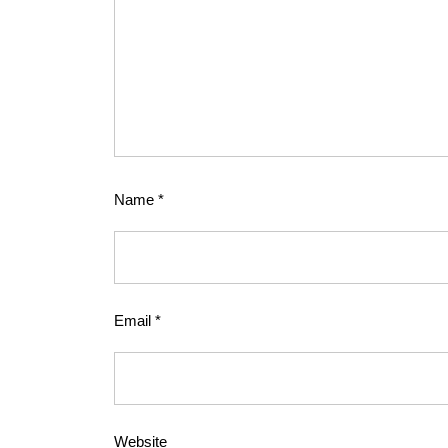
Name
*
Email
*
Website