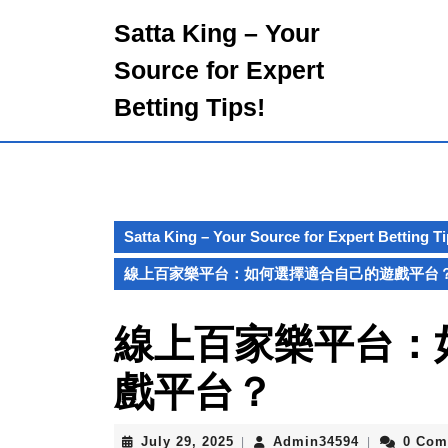
Skip
Satta King – Your
to
content
Source for Expert
Skip
to
Betting Tips!
content
Satta King – Your Source for Expert Betting Ti
線上百家樂平台：如何選擇適合自己的遊戲平台
線上百家樂平台：
戲平台？
July
Admin34594
July 29, 2025
Admin34594
0 Com
|
|