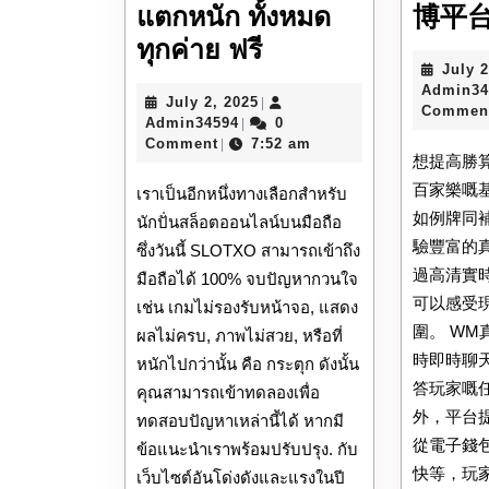
แตกหนัก ทั้งหมด
博平
Jaonai
ทุกค่าย ฟรี
July 
Slot
Admin34
July
July 2, 2025
|
ทดลอง
Commen
Admin34594
2,
Admin34594
0
|
เล่น
2025
Comment
7:52 am
|
想提高勝
สล็อต
百家樂嘅
เราเป็นอีกหนึ่งทางเลือกสำหรับ
แตก
如例牌同
นักปั่นสล็อตออนไลน์บนมือถือ
หนัก
驗豐富的
ซึ่งวันนี้ SLOTXO สามารถเข้าถึง
ทั้งหมด
過高清實
มือถือได้ 100% จบปัญหากวนใจ
可以感受
ทุก
เช่น เกมไม่รองรับหน้าจอ, แสดง
圍。 WM
ผลไม่ครบ, ภาพไม่สวย, หรือที่
ค่าย
時即時聊
หนักไปกว่านั้น คือ กระตุก ดังนั้น
ฟรี
答玩家嘅
คุณสามารถเข้าทดลองเพื่อ
外，平台
ทดสอบปัญหาเหล่านี้ได้ หากมี
從電子錢
ข้อแนะนำเราพร้อมปรับปรุง. กับ
快等，玩
เว็บไซต์อันโด่งดังและแรงในปี